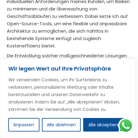
individuellen Anforderungen meines Kunden, um Risiken
zu minimieren und die Überwachung von
Geschäftsabläufen zu verbessern. Dabei setze ich auf
Open-Source-Tools, um eine flexible und anpassbare
Architektur zu ermöglichen, die sich nahtlos in
bestehende Systeme einfügt und zugleich
Kosteneffizienz bietet.
Die Entwicklung solcher maßgeschneiderter Lösungen
ermöglicht es nicht nur, den Datenfluss zu optimieren,
Wir legen Wert auf Ihre Privatsphäre
sondern auch die betriebliche Effizienz signifikant zu
steigern. Als Experte für Prozessoptimierung
Wir verwenden Cookies, um Ihr Surferlebnis zu
berücksichtige ich stets die vielfältigen
verbessern, personalisierte Werbung oder Inhalte
Geschäftsprozesse und erstelle Tools, die auf den
bereitzustellen und unseren Datenverkehr zu
Bedarf zugeschnitten sind, um so auch langfristig
analysieren. Indem Sie auf „Alle akzeptieren“ klicken,
einen messbaren Mehrwert für das Unternehmen zu
stimmen Sie der Verwendung von Cookies zu.
schaffen.
Implementieren Von Automatisierung
Anpassen
Alle ablehnen
Alle akzeptieren
Zur Effizienzsteigerung