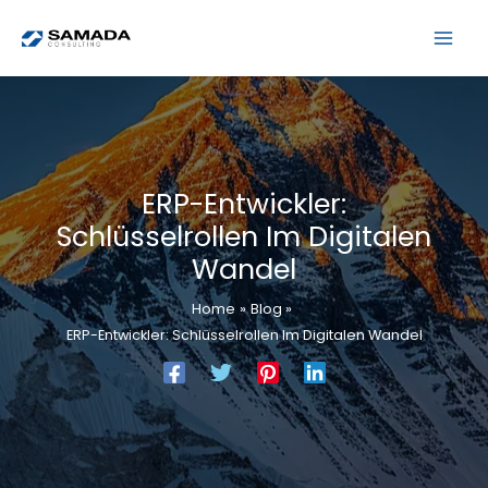
Skip
Post
Mai
to
navigation
Men
content
ERP-Entwickler:
Schlüsselrollen Im Digitalen
Wandel
Home
Blog
ERP-Entwickler: Schlüsselrollen Im Digitalen Wandel