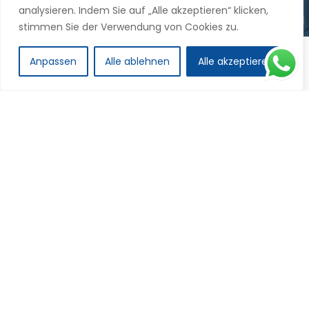
analysieren. Indem Sie auf „Alle akzeptieren“ klicken,
stimmen Sie der Verwendung von Cookies zu.
Anpassen
Alle ablehnen
Alle akzeptieren
Definition und
Schutzbereiche von Cyber
Security
Da der Bereich verschiedene Ebenen und
Maßnahmen umfasst, ist eine
Pauschalbeantworteung der Frage
„Was ist Cyber
Security?“
nicht möglich. Unter dem Begriff
„Cyber Security“ verstehen wir bei Samada
den vollständigen Schutz unterschiedlicher IT-
Bereiche vor Cyberangriffen, Diebstahl und
Zerstörung