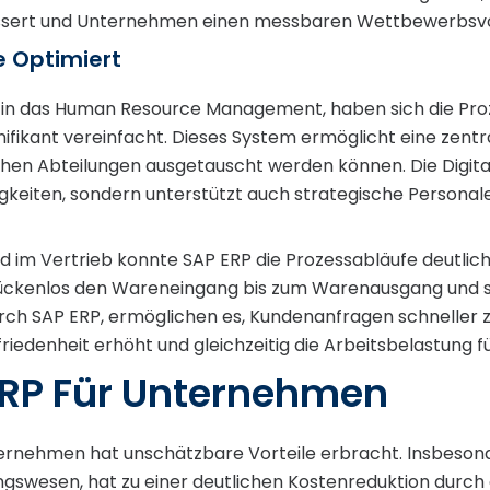
ssert und Unternehmen einen messbaren Wettbewerbsvort
e Optimiert
 in das Human Resource Management, haben sich die Pro
fikant vereinfacht. Dieses System ermöglicht eine zentr
schen Abteilungen ausgetauscht werden können. Die Digita
tigkeiten, sondern unterstützt auch strategische Persona
im Vertrieb konnte SAP ERP die Prozessabläufe deutlich o
ückenlos den Wareneingang bis zum Warenausgang und st
urch SAP ERP, ermöglichen es, Kundenanfragen schneller 
iedenheit erhöht und gleichzeitig die Arbeitsbelastung f
ERP Für Unternehmen
ternehmen hat unschätzbare Vorteile erbracht. Insbesond
gswesen, hat zu einer deutlichen Kostenreduktion durc